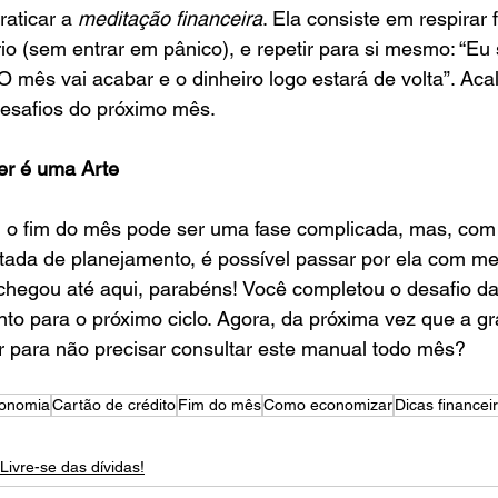
aticar a 
meditação financeira
. Ela consiste em respirar 
o (sem entrar em pânico), e repetir para si mesmo: “Eu
O mês vai acabar e o dinheiro logo estará de volta”. Ac
desafios do próximo mês.
er é uma Arte
e, o fim do mês pode ser uma fase complicada, mas, co
ada de planejamento, é possível passar por ela com m
chegou até aqui, parabéns! Você completou o desafio da
onto para o próximo ciclo. Agora, da próxima vez que a gr
tir para não precisar consultar este manual todo mês?
onomia
Cartão de crédito
Fim do mês
Como economizar
Dicas financei
Livre-se das dívidas!