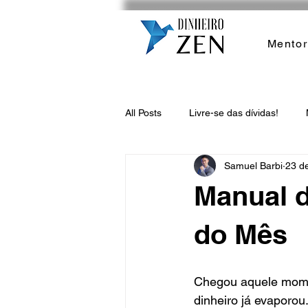
Mentor
All Posts
Livre-se das dívidas!
Samuel Barbi
23 de
Manual d
do Mês
Chegou aquele momen
dinheiro já evaporou