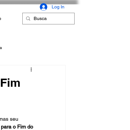
Log In
o
ca
 Fim
mas seu 
 para o Fim do 