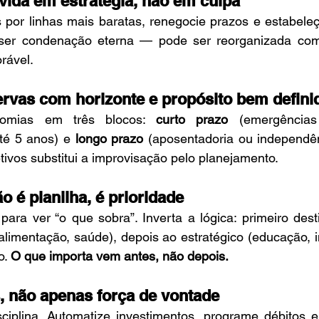
ívida em estratégia, não em culpa
 por linhas mais baratas, renegocie prazos e estabeleç
 ser condenação eterna — pode ser reorganizada com
rável.
ervas com horizonte e propósito bem defini
omias em três blocos: 
curto prazo
 (emergências
até 5 anos) e 
longo prazo
 (aposentadoria ou independênc
tivos substitui a improvisação pelo planejamento.
 é planilha, é prioridade
para ver “o que sobra”. Inverta a lógica: primeiro dest
alimentação, saúde), depois ao estratégico (educação, i
. 
O que importa vem antes, não depois.
s, não apenas força de vontade
iplina. Automatize investimentos, programe débitos e 