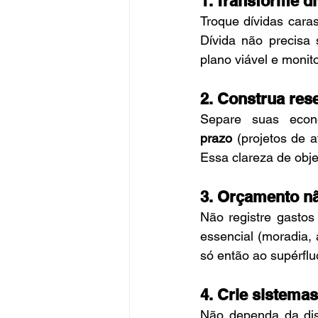
1. Transforme d
Troque dívidas caras
Dívida não precisa
plano viável e monito
2. Construa res
Separe suas econ
prazo
 (projetos de 
Essa clareza de obje
3. Orçamento não
Não registre gastos 
essencial (moradia, 
só então ao supérfluo
4. Crie sistema
Não dependa da disc