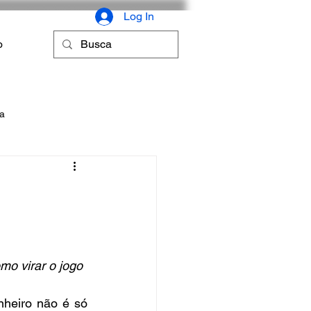
Log In
o
ca
o virar o jogo
heiro não é só 