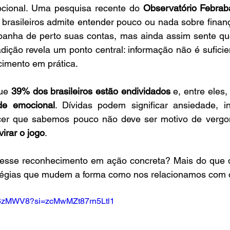
cional. Uma pesquisa recente do 
Observatório Febrab
brasileiros admite entender pouco ou nada sobre finanç
anha de perto suas contas, mas ainda assim sente qu
dição revela um ponto central: informação não é suficie
cimento em prática.
ue 
39% dos brasileiros estão endividados
 e, entre eles,
de emocional
. Dívidas podem significar ansiedade, ins
virar o jogo
.
esse reconhecimento em ação concreta? Mais do que di
atégias que mudem a forma como nos relacionamos com o
-Z6zMWV8?si=zcMwMZt87rn5Ltl1