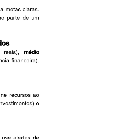
a metas claras. 
o parte de um 
dos
 reais), 
médio 
ia financeira). 
ine recursos ao 
nvestimentos) e 
use alertas de 