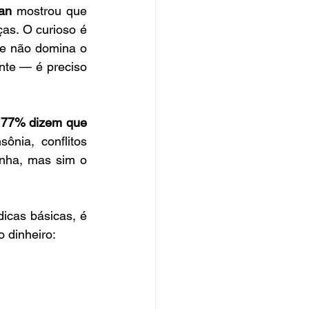
an
 mostrou que 
as. O curioso é 
e não domina o 
nte — é preciso 
 
77% dizem que 
ônia, conflitos 
familiares. Reconhecer que sabemos pouco não deve ser motivo de vergonha, mas sim o 
cas básicas, é 
 dinheiro: