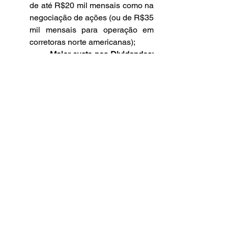
de até R$20 mil mensais como na 
negociação de ações (ou de R$35 
mil mensais para operação em 
corretoras norte americanas);
·       
Maior custo nos Dividendos: 
Os dividendos dos BDRs estão 
sujeitos à tributação tanto no 
Brasil quanto no exterior. 
Adicionalmente, as instituições 
depositárias ficam com 3% a 5% 
dos dividendos, a título de 
remuneração por sua atividade. 
Esse é um custo maior do que 
enfrentaria se investisse 
diretamente no exterior.
·       
Menor variedade:
 Atualmente 
cerca de 850 BDRs listadas, 
enquanto há uma infinidade de 
ativos disponíveis para quem abre 