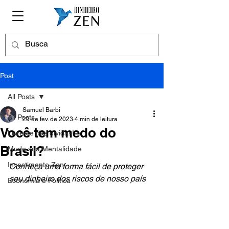
Post
All Posts
Samuel Barbi
All Posts
20 de fev. de 2023
4 min de leitura
Você tem medo do
Livre-se das dívidas!
Brasil?
Mude sua Mentalidade
Investimento Zen
Conheça uma forma fácil de proteger 
seu dinheiro dos riscos de nosso país
Economia e Política