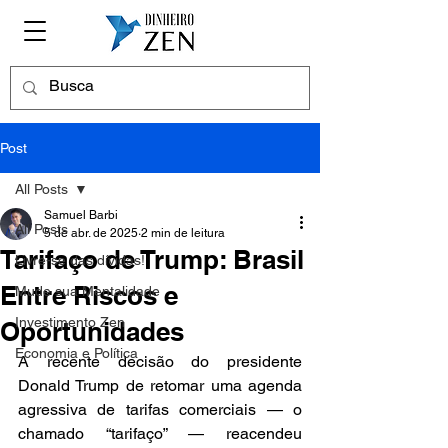
Post
All Posts
Samuel Barbi
All Posts
5 de abr. de 2025
2 min de leitura
Tarifaço de Trump: Brasil
Livre-se das dívidas!
Entre Riscos e
Mude sua Mentalidade
Investimento Zen
Oportunidades
Economia e Política
A recente decisão do presidente 
Donald Trump de retomar uma agenda 
agressiva de tarifas comerciais — o 
chamado “tarifaço” — reacendeu 