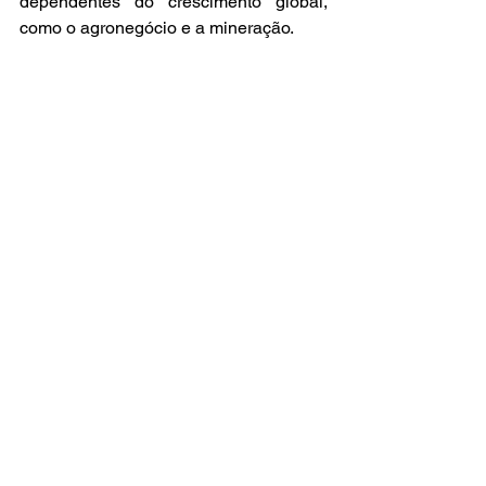
dependentes do crescimento global, 
como o agronegócio e a mineração.
O tarifaço de Trump não é um capítulo 
isolado: é parte de um cenário 
geopolítico cada vez mais instável, no 
tabuleiro mais complexo que 
enfrentamos desde a Guerra Fria. Para 
o Brasil, o momento exige atenção 
estratégica, diplomacia ativa e 
diversificação de mercados. Navegar 
nesse novo comércio global exigirá 
mais que sorte — exigirá visão.