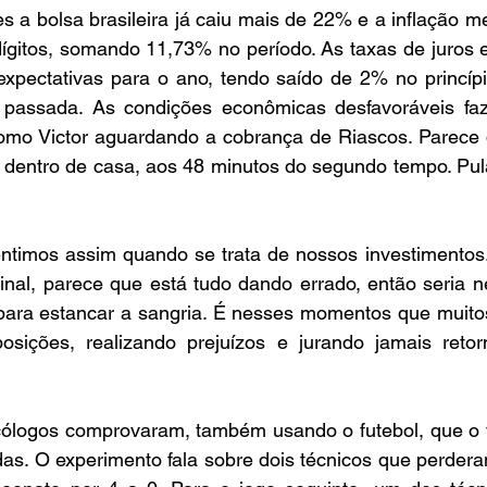
 a bolsa brasileira já caiu mais de 22% e a inflação m
dígitos, somando 11,73% no período. As taxas de juros 
expectativas para o ano, tendo saído de 2% no princípi
passada. As condições econômicas desfavoráveis fa
 como Victor aguardando a cobrança de Riascos. Parece 
r, dentro de casa, aos 48 minutos do segundo tempo. Pula
ntimos assim quando se trata de nossos investimentos.
final, parece que está tudo dando errado, então seria n
para estancar a sangria. É nesses momentos que muitos
osições, realizando prejuízos e jurando jamais retor
icólogos comprovaram, também usando o futebol, que o v
as. O experimento fala sobre dois técnicos que perdera