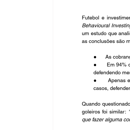
Futebol e investime
Behavioural Investin
um estudo que anali
as conclusões são mu
●      As cobran
●      Em 94% d
defendendo men
●      Apenas 
casos, defende
Quando questionados
goleiros foi similar: 
que fazer alguma coi