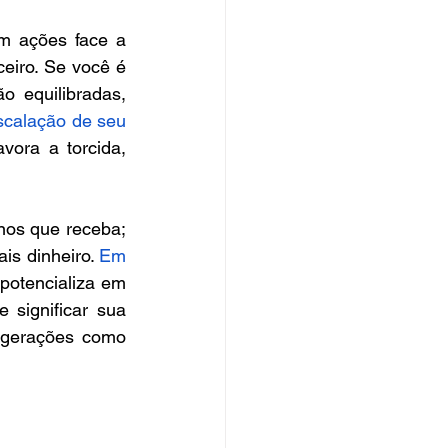
m ações face a 
eiro. Se você é 
 equilibradas, 
scalação de seu 
ora a torcida, 
enos que receba; 
is dinheiro. 
Em 
otencializa em 
 significar sua 
 gerações como 