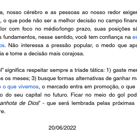
ia, nosso cérebro e as pessoas ao nosso redor exige
s, o que pode não ser a melhor decisão no campo financ
lor com foco no médio/longo prazo, suas posições são
 fundamentos, nesse sentido, você tem confiança na 
e
os
. Não interessa a pressão popular, o medo que apav
ia e tome a decisão mais corajosa.
” significa respeitar sempre a tríade tática: 1) gaste m
os os meses; 3) busque formas alternativas de ganhar ma
o o que vivemos
, o mercado entra em promoção, o que p
ão do seu capital no futuro. Ficar no meio do gol pode
anhota de Dios
” - que será lembrada pelas próximas
re.
20/06/2022