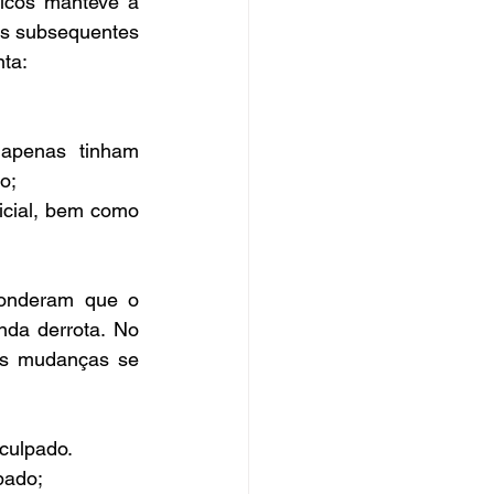
icos manteve a 
os subsequentes 
nta:
apenas tinham 
o;
icial, bem como 
onderam que o 
nda derrota. No 
as mudanças se 
 culpado.
pado;