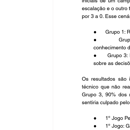
iniciais de um camp
escalação e o outro
por 3 a 0. Esse cenár
●      Grupo 1:
●      Grupo 
conhecimento d
●      Grupo 3:
sobre as decisõ
Os resultados são
técnico que não rea
Grupo 3, 90% dos r
sentiria culpado pelo
●      1º Jogo 
●      1º Jogo: