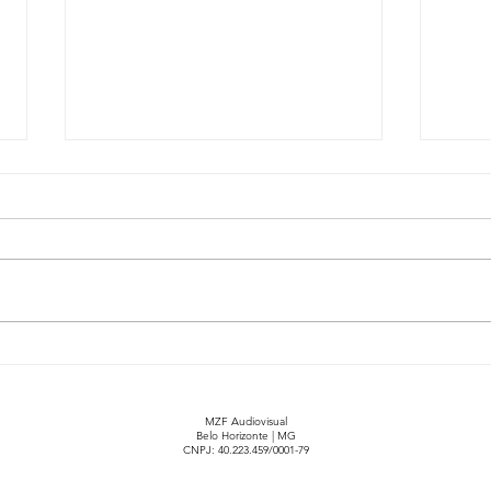
Estresse Financeiro: Como
Prev
Proteger Seu
Saib
Relacionamento
faze
MZF Audiovisual
Belo Horizonte | MG
CNPJ: 40.223.459/0001-79