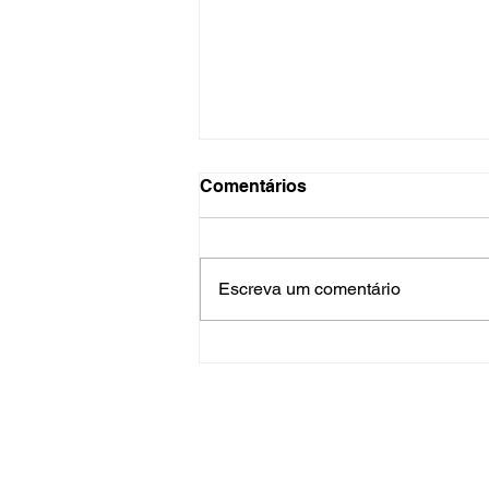
Comentários
Escreva um comentário
Manual de Sobrevivência
para o Fim do Mês