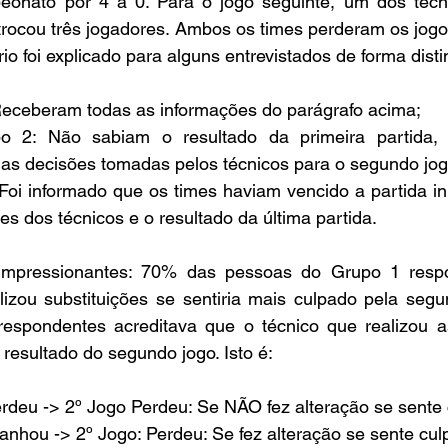
eonato por 4 a 0. Para o jogo seguinte, um dos técn
 trocou três jogadores. Ambos os times perderam os jog
io foi explicado para alguns entrevistados de forma disti
 Receberam todas as informações do parágrafo acima;
2: Não sabiam o resultado da primeira partida, 
as decisões tomadas pelos técnicos para o segundo jog
 Foi informado que os times haviam vencido a partida in
es dos técnicos e o resultado da última partida.
 impressionantes: 70% das pessoas do Grupo 1 resp
lizou substituições se sentiria mais culpado pela segu
espondentes acreditava que o técnico que realizou 
 resultado do segundo jogo. Isto é:
Perdeu -> 2º Jogo Perdeu: Se NÃO fez alteração se sente
 Ganhou -> 2º Jogo: Perdeu: Se fez alteração se sente cul