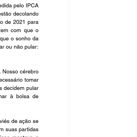
edida pelo IPCA 
estão decolando 
o de 2021 para 
zem com que o 
que o sonho da 
r ou não pular: 
 Nosso cérebro 
ecessário tomar 
 decidem pular 
nar à bolsa de 
iés de ação se 
m suas partidas 