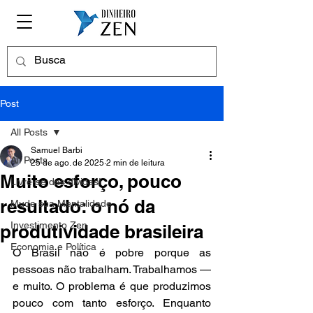
Post
All Posts
Samuel Barbi
All Posts
25 de ago. de 2025
2 min de leitura
Muito esforço, pouco
Livre-se das dívidas!
resultado: o nó da
Mude sua Mentalidade
Investimento Zen
produtividade brasileira
Economia e Política
O Brasil não é pobre porque as 
pessoas não trabalham. Trabalhamos — 
e muito. O problema é que produzimos 
pouco com tanto esforço. Enquanto 