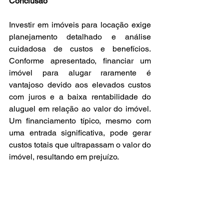
Conclusão
Investir em imóveis para locação exige 
planejamento detalhado e análise 
cuidadosa de custos e benefícios. 
Conforme apresentado, financiar um 
imóvel para alugar raramente é 
vantajoso devido aos elevados custos 
com juros e a baixa rentabilidade do 
aluguel em relação ao valor do imóvel. 
Um financiamento típico, mesmo com 
uma entrada significativa, pode gerar 
custos totais que ultrapassam o valor do 
imóvel, resultando em prejuízo.
A compra à vista carrega um alto custo 
de oportunidade, de um dinheiro que 
poderia estar alocado em investimentos 
mais rentáveis. Por outro lado, o 