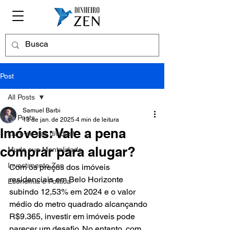
Post
All Posts
Samuel Barbi
All Posts
13 de jan. de 2025
4 min de leitura
Imóveis: Vale a pena
Livre-se das dívidas!
comprar para alugar?
Mude sua Mentalidade
Investimento Zen
Com os preços dos imóveis 
residenciais em Belo Horizonte 
Economia e Política
subindo 12,53% em 2024 e o valor 
médio do metro quadrado alcançando 
R$9.365, investir em imóveis pode 
parecer um desafio. No entanto, com 