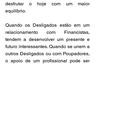
desfrutar o hoje com um maior 
equilíbrio. 
Quando os Desligados estão em um 
relacionamento com Financistas, 
tendem a desenvolver um presente e 
futuro interessantes. Quando se unem a 
outros Desligados ou com Poupadores, 
o apoio de um profissional pode ser 
essencial para colocar metas no papel, 
traçar rotas para atingi-las e ainda 
melhorar o relacionamento com as 
finanças.
Relações de Sucesso Financeiro - 
Baixo Risco
Poupadores e financistas formam 
casais com dinheiro certo na conta 