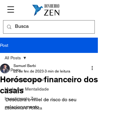
Post
All Posts
Samuel Barbi
All Posts
22 de fev. de 2023
3 min de leitura
Horóscopo financeiro dos
Livre-se das dívidas!
casais
Mude sua Mentalidade
Investimento Zen
Descubra o nível de risco do seu 
relacionamento
Economia e Política