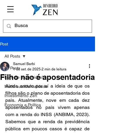
Post
All Posts
Samuel Barbi
All Posts
1 de set. de 2025
2 min de leitura
Filho não é aposentadoria
Livre-se das dívidas!
Ainda escuto por aí a ideia de que os 
Mude sua Mentalidade
filhos são o plano de aposentadoria dos 
Investimento Zen
pais. Atualmente, nove em cada dez 
Economia e Política
aposentados no país vivem apenas 
com a renda do INSS (ANBIMA, 2023). 
Sabemos que a renda da previdência 
pública em poucos casos é capaz de 