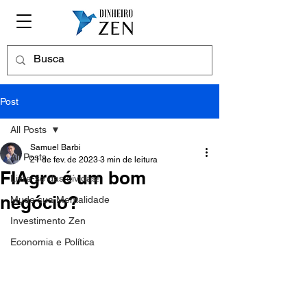
Post
All Posts
Samuel Barbi
All Posts
21 de fev. de 2023
3 min de leitura
FIAgro é um bom
Livre-se das dívidas!
negócio?
Mude sua Mentalidade
Investimento Zen
Economia e Política