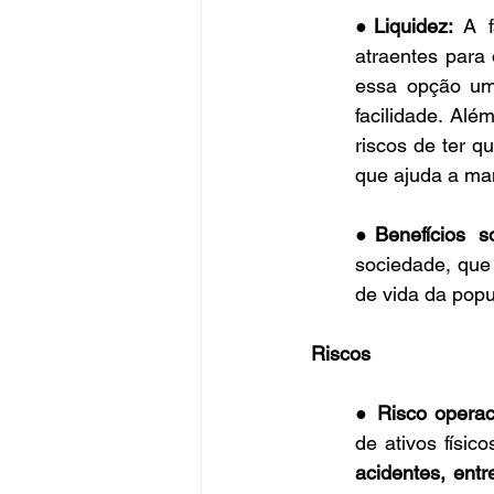
●
Liquidez: 
A f
atraentes para 
essa opção uma
facilidade. Alé
riscos de ter q
que ajuda a man
●
Benefícios so
sociedade, que
de vida da popu
Riscos
● 
Risco operac
de ativos físic
acidentes, entr