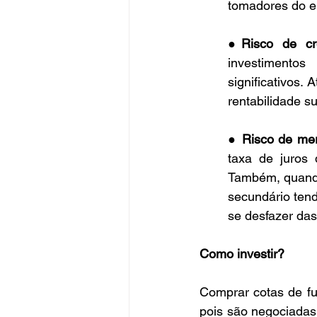
tomadores do em
●
Risco de cré
investimentos
significativos.
rentabilidade s
● 
Risco de me
taxa de juros 
Também, quando
secundário tend
se desfazer das
Como investir?
Comprar cotas de fu
pois são negociadas 