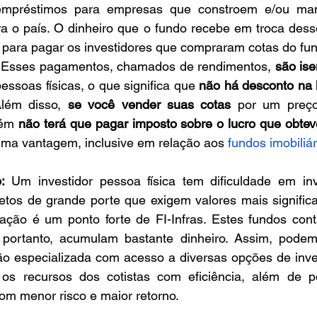
empréstimos para empresas que constroem e/ou mant
ra o país. O dinheiro que o fundo recebe em troca dess
 para pagar os investidores que compraram cotas do fun
. Esses pagamentos, chamados de rendimentos, 
são ise
pessoas físicas, o que significa que 
não há desconto na 
Além disso, 
se você vender suas cotas 
por um preço
ém 
não terá que pagar imposto sobre o lucro que obtev
uma vantagem, inclusive em relação aos 
fundos imobiliár
:
 Um investidor pessoa física tem dificuldade em inve
etos de grande porte que exigem valores mais significa
icação é um ponto forte de FI-Infras. Estes fundos con
, portanto, acumulam bastante dinheiro. Assim, podem
ão especializada com acesso a diversas opções de inves
 os recursos dos cotistas com eficiência, além de po
om menor risco e maior retorno.