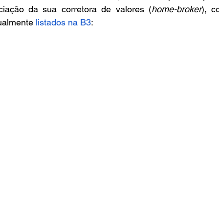
ciação da sua corretora de valores (
home-broker
), c
tualmente 
listados na B3
: