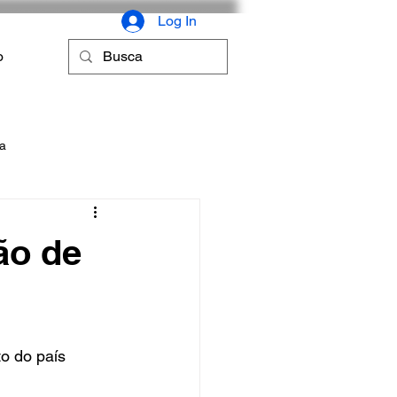
Log In
o
ca
ão de
o do país