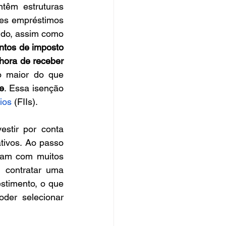
êm estruturas 
es empréstimos 
do, assim como 
ntos de imposto 
hora de receber 
 maior do que 
e
. Essa isenção 
ios
 (FIIs).
stir por conta 
tivos. Ao passo 
tam com muitos 
 contratar uma 
timento, o que 
der selecionar 