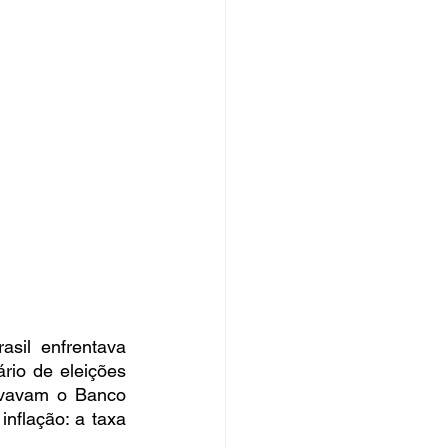
sil enfrentava 
rio de eleições 
evavam o Banco 
nflação: a taxa 