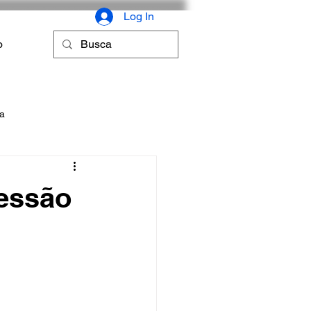
Log In
o
ca
ressão