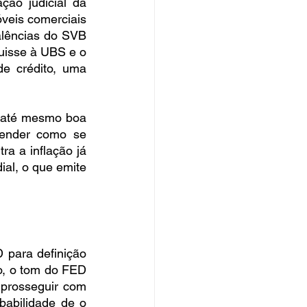
ão judicial da 
eis comerciais 
alências do SVB 
uisse à UBS e o 
e crédito, uma 
 até mesmo boa 
ender como se 
a a inflação já 
al, o que emite 
para definição 
o, o tom do FED 
prosseguir com 
abilidade de o 