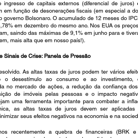
ngresso de capitais externos (diferencial de juros) e
em função de desonerações fiscais (em especial a dos
o governo Bolsonaro. O acumulado de 12 meses do IPCA
 5,78% em dezembro do mesmo ano. Nos EUA os preços
m, saindo das máximas de 9,1% em junho para e tivera
em, mais alta que em nosso país!).
s e Sinais de Crise: Panela de Pressão
solvido. As altas taxas de juros podem ter vários efeito
do o desestímulo ao consumo e ao investimento,
a no mercado de ações, a redução da confiança dos i
sição de imóveis pelas pessoas e o impacto negativ
jam uma ferramenta importante para combater a infla
mica, as altas taxas de juros devem ser aplicadas 
 minimizar seus efeitos negativos na economia e na socie
mos recentemente a quebra de financeiras (BRK e P