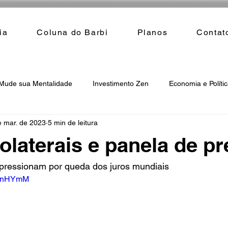
ia
Coluna do Barbi
Planos
Contat
Mude sua Mentalidade
Investimento Zen
Economia e Políti
e mar. de 2023
5 min de leitura
colaterais e panela de p
 pressionam por queda dos juros mundiais
Sw6nHYmM