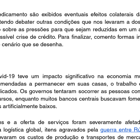
icamento são exibidos eventuais efeitos colaterais d
tendo debater outras condições que nos levaram a dose
 sobre as pressões para que sejam reduzidas em um a
sível crise de crédito. Para finalizar, comento formas i
o cenário que se desenha.
d-19 teve um impacto significativo na economia mu
mendadas a permanecer em suas casas, o trabalho e
dicados. Os governos tentaram socorrer as pessoas co
cursos, enquanto muitos bancos centrais buscavam fomen
artificialmente baixos.
s e a oferta de serviços foram severamente afeta
 logística global, itens agravados pela 
guerra entre R
evaram os custos de produção e transportes de merca