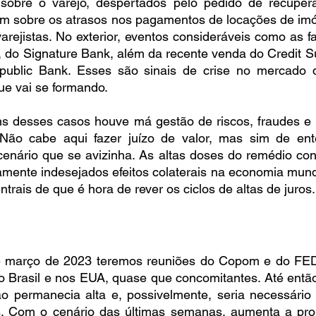
sobre o varejo, despertados pelo pedido de recuperaç
 sobre os atrasos nos pagamentos de locações de imóv
arejistas. No exterior, eventos consideráveis como as f
), do Signature Bank, além da recente venda do Credit S
public Bank. Esses são sinais de crise no mercado d
ue vai se formando.
s desses casos houve má gestão de riscos, fraudes e
Não cabe aqui fazer juízo de valor, mas sim de ent
enário que se avizinha. As altas doses do remédio contr
mente indesejados efeitos colaterais na economia mundi
trais de que é hora de rever os ciclos de altas de juros.
e março de 2023 teremos reuniões do Copom e do FED 
no Brasil e nos EUA, quase que concomitantes. Até entã
ão permanecia alta e, possivelmente, seria necessário 
s. Com o cenário das últimas semanas, aumenta a prob