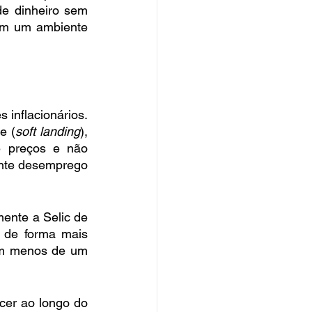
e dinheiro sem 
em um ambiente 
inflacionários. 
e (
soft landing
), 
e preços e não 
ente desemprego 
ente a Selic de 
 de forma mais 
em menos de um 
er ao longo do 