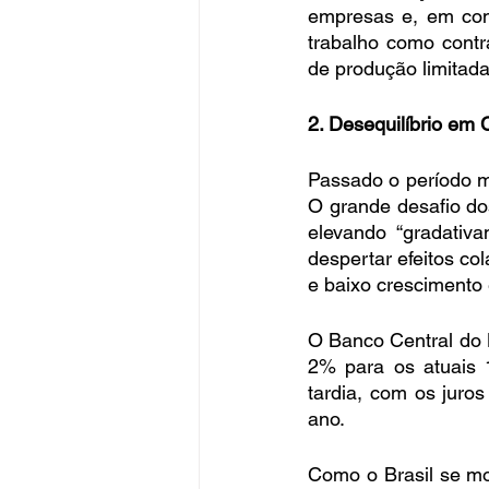
empresas e, em cons
trabalho como cont
de produção limitada,
2. Desequilíbrio em 
Passado o período ma
O grande desafio do
elevando “gradativ
despertar efeitos co
e baixo crescimento
O Banco Central do B
2% para os atuais 
tardia, com os jur
ano. 
Como o Brasil se mo