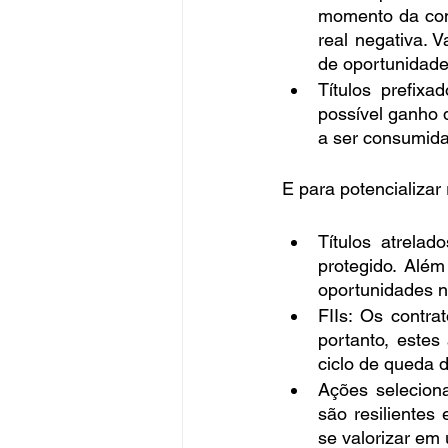
momento da cont
real negativa. 
de oportunidade
Títulos prefix
possível ganho 
a ser consumida
E para potencializar 
Títulos atrelad
protegido. Alé
oportunidades n
FIIs: Os contra
portanto, estes
ciclo de queda 
Ações selecion
são resiliente
se valorizar em