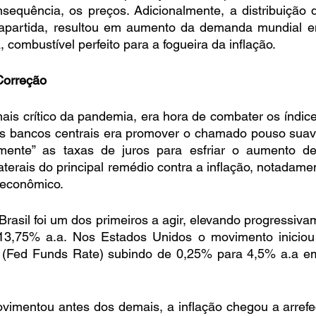
equência, os preços. Adicionalmente, a distribuição d
rapartida, resultou em aumento da demanda mundial 
 combustível perfeito para a fogueira da inflação.
Correção
is crítico da pandemia, era hora de combater os índices 
s bancos centrais era promover o chamado pouso suav
amente” as taxas de juros para esfriar o aumento d
laterais do principal remédio contra a inflação, notadam
 econômico.
rasil foi um dos primeiros a agir, elevando progressivam
13,75% a.a. Nos Estados Unidos o movimento iniciou
os (Fed Funds Rate) subindo de 0,25% para 4,5% a.a 
vimentou antes dos demais, a inflação chegou a arrefec