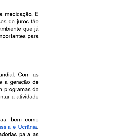
a medicação. E 
s de juros tão 
mbiente que já 
mportantes para 
ndial. Com as 
 a geração de 
m programas de 
tar a atividade 
das, bem como 
ússia e Ucrânia
. 
dorias para as 