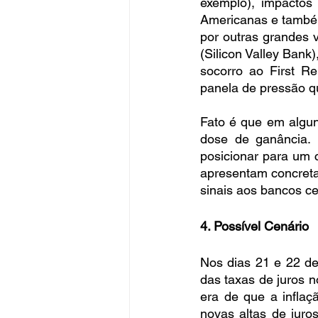
exemplo), impactos 
Americanas e também
por outras grandes v
(Silicon Valley Bank
socorro ao First Re
panela de pressão q
Fato é que em algun
dose de ganância. 
posicionar para um c
apresentam concreta
sinais aos bancos cen
4. Possível Cenário
Nos dias 21 e 22 d
das taxas de juros 
era de que a inflaç
novas altas de juro