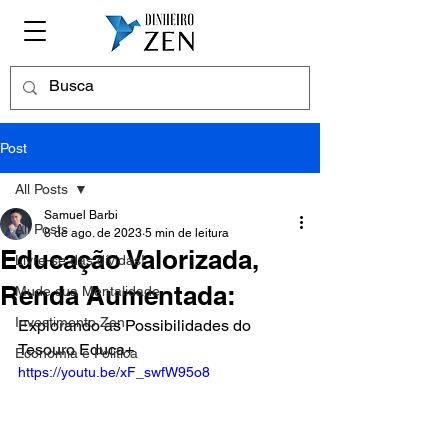
Post
All Posts
Samuel Barbi
All Posts
8 de ago. de 2023
5 min de leitura
Educação Valorizada,
Livre-se das dívidas!
Renda Aumentada:
Mude sua Mentalidade
Investimento Zen
Explorando as Possibilidades do 
Tesouro Educa+
Economia e Política
https://youtu.be/xF_swfW95o8