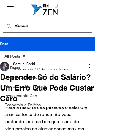
Post
All Posts
Samuel Barbi
All Posts
18 de nov. de 2024
2 min de leitura
Depender Só do Salário?
Livre-se das dívidas!
Um Erro Que Pode Custar
Mude sua Mentalidade
Investimento Zen
Caro
Economia e Política
Para a maioria das pessoas o salário é 
a única fonte de renda. Se você 
pretende ter uma boa qualidade de 
vida precisa se afastar dessa máxima, 