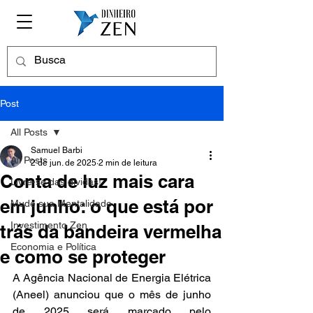
Post
All Posts
Samuel Barbi
All Posts
2 de jun. de 2025
2 min de leitura
Conta de luz mais cara
Livre-se das dívidas!
em junho: o que está por
Mude sua Mentalidade
Investimento Zen
trás da bandeira vermelha
Economia e Política
e como se proteger
A Agência Nacional de Energia Elétrica 
(Aneel) anunciou que o mês de junho 
de 2025 será marcado pelo 