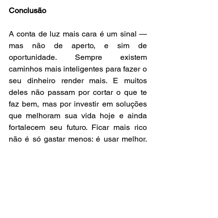
Conclusão
A conta de luz mais cara é um sinal — 
mas não de aperto, e sim de 
oportunidade. Sempre existem 
caminhos mais inteligentes para fazer o 
seu dinheiro render mais. E muitos 
deles não passam por cortar o que te 
faz bem, mas por investir em soluções 
que melhoram sua vida hoje e ainda 
fortalecem seu futuro. Ficar mais rico 
não é só gastar menos: é usar melhor. 
Esteja atento às oportunidades que 
economizam com inteligência, 
aumentam seu conforto e ainda ajudam 
o planeta. É assim que se constroi 
riqueza de verdade — com escolhas 
conscientes, não com sacrifícios. 
Mais 