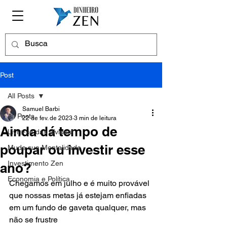
Post
All Posts
Samuel Barbi
All Posts
22 de fev. de 2023
3 min de leitura
Ainda dá tempo de
Livre-se das dívidas!
poupar ou investir esse
Mude sua Mentalidade
Investimento Zen
ano?
Economia e Política
Chegamos em julho e é muito provável 
que nossas metas já estejam enfiadas 
em um fundo de gaveta qualquer, mas 
não se frustre