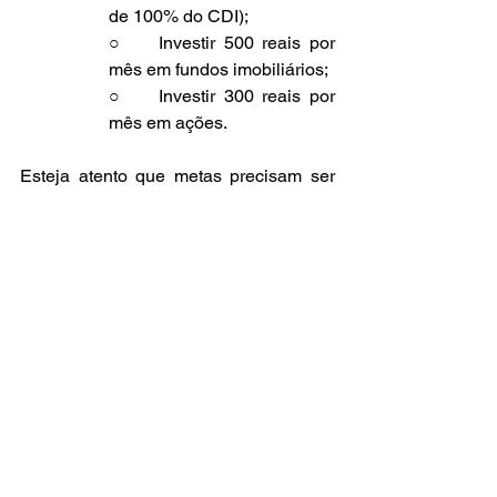
de 100% do CDI);
○    Investir 500 reais por 
mês em fundos imobiliários;
○    Investir 300 reais por 
mês em ações.
Esteja atento que metas precisam ser 
SMART, ou seja: 1) Específicas (S de 
Specific) 2) Mensuráveis (M); 3) 
Atingíveis (A); 4) Relevantes; 5) 
Temporais. O ato de escrever e 
acompanhar suas metas faz com que 
você crie esforços para atingi-las ao 
longo do passar do tempo.
Mesmo em momentos difíceis como os 
que enfrentamos na economia, sempre 
é tempo de poupar e investir. Não 
invista o que sobra de seu orçamento, 