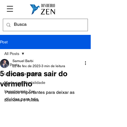
Post
All Posts
Samuel Barbi
All Posts
22 de fev. de 2023
3 min de leitura
5 dicas para sair do
Livre-se das dívidas!
vermelho
Mude sua Mentalidade
Investimento Zen
Passos importantes para deixar as 
dívidas para trás
Economia e Política